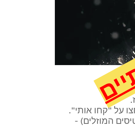
יים
.
 על "קחו אותי".
סים המוזלים) -